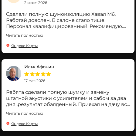
2 июня 2026
Сделали полную шумоизоляцию Хавал М6.
Работай доволен. В салоне стало тише.
Персонал квалифицированный. Рекомендую.
Недавно появился скрип центральной консоли
Читать полностью
до этого её не шумели. Разобрали нашли
причину скрипа, приклеили, теперь не скрепит.
Яндекс.Карты
Стало намного комфортнее в салоне. Персонал
ещё раз доказал высокий уровень
профессионализма.
Илья Афонин
17 мая 2026
Ребята сделали полную шумку и замену
штатной акустики с усилителем и сабом за два
дня ,результат обалденный. Приехал на дачу все
соседи оценили))), ждите новых клиентов
Читать полностью
парни.(тенет 4)
Яндекс.Карты