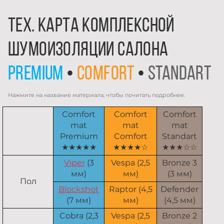
Тех. карта комплексной
шумоизоляции салона
premium
•
comfort
•
standart
Нажмите на название материала, чтобы почитать подробнее.
Comfort
Comfort
Comfort
mat
mat
mat
Premium
Comfort
Standart
★★★★★
★★★★☆
★★★☆☆
Viper
(3
Vespa (2,5
Bronze 3
мм)
мм)
(3 мм)
Пол
Blockshot
Raptor (4,5
Defender
(7 мм)
мм)
(4,5 мм)
Cobra (2,3
Vespa (2,5
Bronze 2