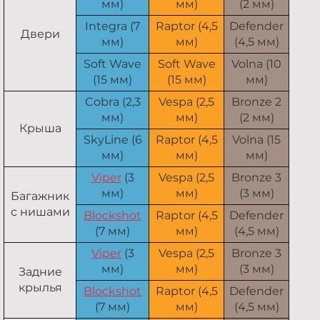
мм)
мм)
(2 мм)
Integra (7
Raptor (4,5
Defender
Двери
мм)
мм)
(4,5 мм)
Soft Wave
Soft Wave
Volna (10
(15 мм)
(15 мм)
мм)
Cobra (2,3
Vespa (2,5
Bronze 2
мм)
мм)
(2 мм)
Крыша
SkyLine (6
Raptor (4,5
Volna (15
мм)
мм)
мм)
Viper
(3
Vespa (2,5
Bronze 3
мм)
мм)
(3 мм)
Багажник
с нишами
Blockshot
Raptor (4,5
Defender
(7 мм)
мм)
(4,5 мм)
Viper
(3
Vespa (2,5
Bronze 3
мм)
мм)
(3 мм)
Задние
крылья
Blockshot
Raptor (4,5
Defender
(7 мм)
мм)
(4,5 мм)