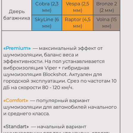
Cobra (2,3
Vespa (2,5
Bronze 2
мм)
мм)
(2 мм)
Дверь
багажника
SkyLine (6
Raptor (4,5
Volna (15
мм)
мм)
мм)
«Premium»
— максимальный эффект от
шумоизоляции, баланс веса и
эффективности. На пол устанавливается
виброизоляция Viper + гибридная
шумоизоляция Blockshot. Актуален для
городской эксплуатации. Срез по частотам 10
дБ на скорости 80 - 120 км/ч.
«Comfort»
— популярный вариант
шумоизоляции для автомобилей начального
и среднего класса.
«Standart»
— начальный вариант