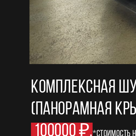
Комплексная шу
(панорамная кры
100000 ₽.
*стоимость н