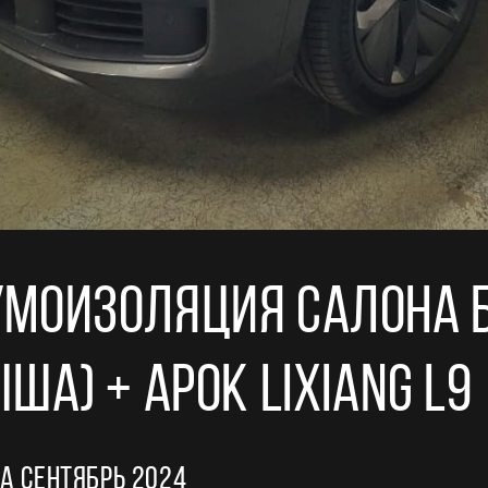
моизоляция салона б
ша) + арок LiXiang L9
а сентябрь 2024