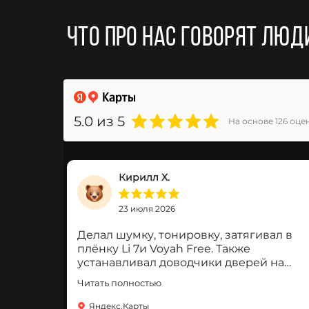
Что про нас говорят люд
5.0
из 5
На основе 126 оце
Кирилл Х.
23 июля 2026
Делал шумку, тонировку, затягивал в
плёнку Li 7и Voyah Free. Также
устанавливал доводчики дверей на
Voyah. Всё чётко, быстро, без шума и
Читать полностью
пыли, цены супер! Большое спасибо!
Яндекс.Карты