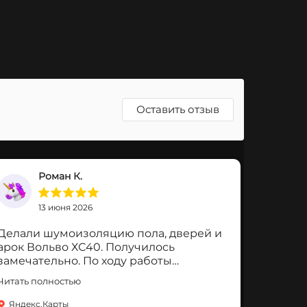
Оставить отзыв
Роман К.
13 июня 2026
Делали шумоизоляцию пола, дверей и
арок Вольво ХС40. Получилось
замечательно. По ходу работы
исправили еще некоторые моменты, не
Читать полностью
относящиеся к шумке. Работой очень
доволен. Рекомендую.
Яндекс.Карты