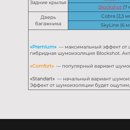
Задние крылья
Blockshot
(7 
Cobra (2,3 м
Дверь
багажника
SkyLine (6 м
«Premium»
— максимальный эффект от ш
гибридная шумоизоляция Blockshot. Актуа
«Comfort»
— популярный вариант шумоиз
«Standart»
— начальный вариант шумоизо
Эффект от шумоизоляции будет ощутим, н