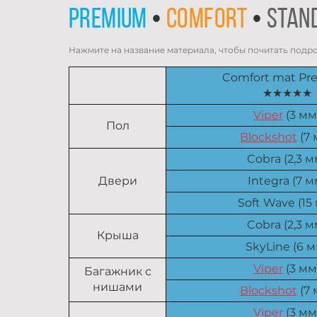
premium
•
comfort
•
stan
Нажмите на название материала, чтобы почитать подр
Comfort mat P
★★★★★
Viper
(3 мм
Пол
Blockshot
(7 
Cobra (2,3 м
Двери
Integra (7 м
Soft Wave (15
Cobra (2,3 м
Крыша
SkyLine (6 м
Viper
(3 мм
Багажник с
нишами
Blockshot
(7 
Viper
(3 мм