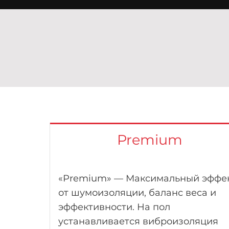
Premium
«Premium» — Максимальный эффе
«Comfort» — популярный вариант
«Standart» — начальный вариант
от шумоизоляции, баланс веса и
шумоизоляции для автомобилей
шумоизоляции для тех, кто хочешь
эффективности. На пол
начального и среднего класса.
сделать автомобиль комфортнее, 
устанавливается виброизоляция
ограничен в бюджете. Эффект от