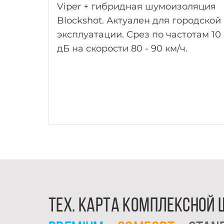
Viper + гибридная шумоизоляция
шумоизоляции будет ощутим, но н
Blockshot. Актуален для городской
так как в предыдущих двух
эксплуатации. Срез по частотам 10
вариантах шумоизоляции. Срез по
дБ на скорости 80 - 90 км/ч.
частотам 6 дБ.
Тех. карта комплексной