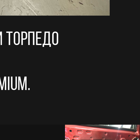
 торпедо
mium.